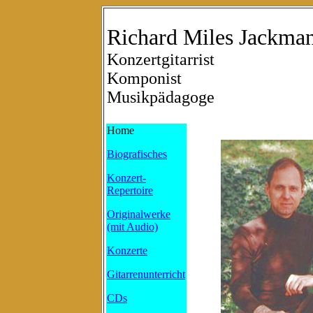
Richard Miles Jackma
Konzertgitarrist
Komponist
Musikpädagoge
Home
Biografisches
Konzert-
Repertoire
Originalwerke
(mit Audio)
Konzerte
Gitarrenunterricht
CDs